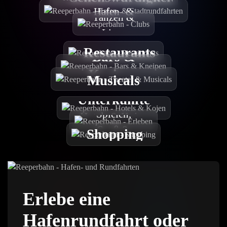
Clubs
Hafen- &
Tanzen &
Stadtrundfahrten
Live-
Musik
Restaurants
Bars &
Theater &
Kneipen
Musicals
Erleben
Museen und mehr!
Unterkünfte
Spielen,
Hotels & Kojen
Spaß &
Shopping
Wellness
Erlebe eine
Hafenrundfahrt oder