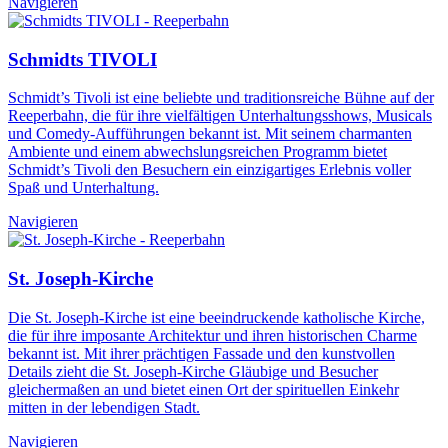
Navigieren
Schmidts TIVOLI
Schmidt’s Tivoli ist eine beliebte und traditionsreiche Bühne auf der
Reeperbahn, die für ihre vielfältigen Unterhaltungsshows, Musicals
und Comedy-Aufführungen bekannt ist. Mit seinem charmanten
Ambiente und einem abwechslungsreichen Programm bietet
Schmidt’s Tivoli den Besuchern ein einzigartiges Erlebnis voller
Spaß und Unterhaltung.
Navigieren
St. Joseph-Kirche
Die St. Joseph-Kirche ist eine beeindruckende katholische Kirche,
die für ihre imposante Architektur und ihren historischen Charme
bekannt ist. Mit ihrer prächtigen Fassade und den kunstvollen
Details zieht die St. Joseph-Kirche Gläubige und Besucher
gleichermaßen an und bietet einen Ort der spirituellen Einkehr
mitten in der lebendigen Stadt.
Navigieren