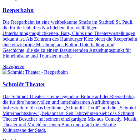
Reeperbahn
Die Reeperbahn ist eine weltbekannte Straße im Stadtteil St. Pauli,
die für ihr lebhaftes Nachtleben, ihre vielfältigen
Unterhaltungsmöglichkeiten, Bars, Clubs und Theatervorstellungen
bekannt ist. Als Zentrum des Hamburger Kiez bietet die Reeperbahn
eine einzigartige Mischung aus Kultur, Unterhaltung und
Geschichte, die sie zu einem faszinierenden Anziehungspunkt für
Einheimische und Touristen macht.
Navigieren
Schmidt Theater
Das Schmidt Theater ist eine legendäre Bühne auf der Reeperbahn,
die für ihre humorvollen und unterhaltsamen Aufführungen,
insbesondere für das berühmte „Schmidt’s Tivoli“ und die „Schmidt
Mitternachtsshow“, bekannt ist. Seit Jahrzehnten zieht das Schmidt
Theater Besucher mit seinem einzigartigen Mix aus Comedy, Musik,
Theater und Varieté in seinen Bann und prägt die lebhafte
Kulturszene der Stadt.