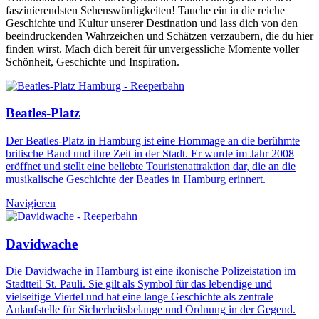
faszinierendsten Sehenswürdigkeiten! Tauche ein in die reiche
Geschichte und Kultur unserer Destination und lass dich von den
beeindruckenden Wahrzeichen und Schätzen verzaubern, die du hier
finden wirst. Mach dich bereit für unvergessliche Momente voller
Schönheit, Geschichte und Inspiration.
Beatles-Platz
Der Beatles-Platz in Hamburg ist eine Hommage an die berühmte
britische Band und ihre Zeit in der Stadt. Er wurde im Jahr 2008
eröffnet und stellt eine beliebte Touristenattraktion dar, die an die
musikalische Geschichte der Beatles in Hamburg erinnert.
Navigieren
Davidwache
Die Davidwache in Hamburg ist eine ikonische Polizeistation im
Stadtteil St. Pauli. Sie gilt als Symbol für das lebendige und
vielseitige Viertel und hat eine lange Geschichte als zentrale
Anlaufstelle für Sicherheitsbelange und Ordnung in der Gegend.