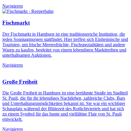
Navigieren
Fischmarkt
Der Fischmarkt in Hamburg ist eine traditionsreiche Institution, die
jeden Sonntagmorgen stattfindet. Hier treffen sich Einheimische und
Touristen, um frische Meeresfrüchte, Fischspezialitäten und andere
Waren zu kaufen, begleitet von einem lebendigen Markttreiben und
unterhaltsamen Auktionen.
Navigieren
Große Freiheit
Die Große Freiheit in Hamburg ist eine berühmte Straße im Stadtteil
St. Pauli, die für ihr lebendiges Nachtleben, zahlreiche Clubs, Bars
und Unterhaltungsmöglichkeiten bekannt ist. Sie war ein wichtiger
Schauplatz während der Blütezeit des Rotlichtviertels und hat sich
zu einem Symbol für das bunte und vielfältige Flair von St. Pauli
entwickelt.
Navigieren