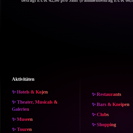
beträgt EUR 42,00 pro Jahr (Familienbeitrag EUR 66,
Aktivitäten
✨ Hotels & Kojen
✨ Restaurants
✨ Theater, Musicals &
✨ Bars & Kneipen
Galerien
✨ Clubs
✨ Museen
✨ Shopping
✨ Touren